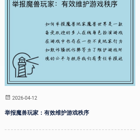
2026-04-12
举报魔兽玩家：有效维护游戏秩序