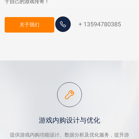
于自己的游戏传奇！
+ 13594780385
关于我们
游戏内购设计与优化
提供游戏内购功能设计、数据分析及优化服务，提升游