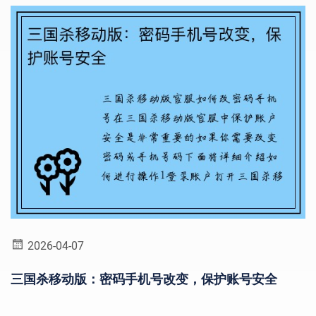
2026-04-07
三国杀移动版：密码手机号改变，保护账号安全