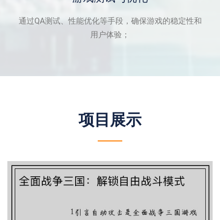
通过QA测试、性能优化等手段，确保游戏的稳定性和
用户体验；
项目展示