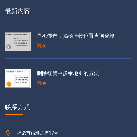
最新内容
单机传奇：揭秘怪物位置查询秘籍
阅读
删除红警中多余地图的方法
阅读
联系方式
福鼎市赔潮之塔17号