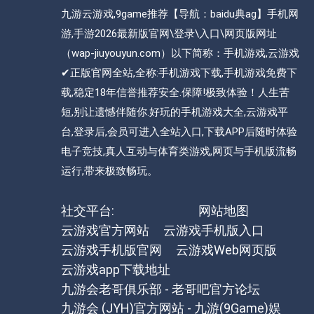
九游云游戏,9game推荐【导航：baidu典ag】手机网
游,手游2026最新版官网\登录\入口\网页版网址
（wap-jiuyouyun.com）以下简称：手机游戏,云游戏
✔正版官网全站,全称:手机游戏下载,手机游戏免费下
载,稳定18年信誉推荐安全.保障!极致体验！人生苦
短,别让遗憾伴随你.好玩的手机游戏大全,云游戏平
台,登录后,会员可进入全站入口,下载APP后随时体验
电子竞技,真人互动与体育类游戏,网页与手机版流畅
运行,带来极致畅玩。
社交平台:
网站地图
云游戏官方网站
云游戏手机版入口
云游戏手机版官网
云游戏Web网页版
云游戏app下载地址
九游会老哥俱乐部 - 老哥吧官方论坛
九游会 (JYH)官方网站 - 九游(9Game)娱