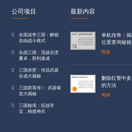
公司项目
最新内容
全面战争三国：解锁
单机传奇：揭
自由战斗模式
位置查询秘籍
阅读
全战三国：迅猛击溃
董卓，胜利速成
三国赤壁：传说武器
合成大揭秘
删除红警中多
的方法
三国群英传7：武器锻
造大揭秘
阅读
三国秘境：征战夺
宝，独揽神兵