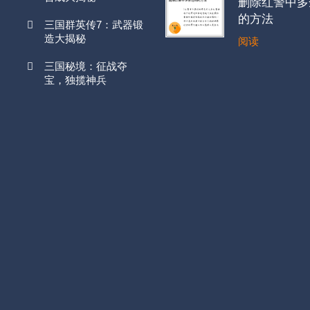
删除红警中多
的方法
三国群英传7：武器锻
造大揭秘
阅读
三国秘境：征战夺
宝，独揽神兵