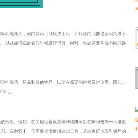
你疯狂地开火，你的弹药可能很快用尽，并且你的武器也会因为过于
火，以及如何在必要的时候进行扫射。同时，你还需要掌握不同武器
理你的弹药、药品和其他物品，以便在需要的时候及时使用。因此，
用它们。
高的分数。例如，在关键位置设置爆炸陷阱可以在瞬间击倒一大堆僵
重创。在游戏中，你需要灵活使用这些工具，从而更好地应对僵尸的