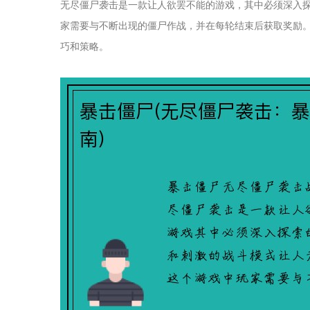
无尽僵尸袭击是一款让人欲罢不能的游戏，其中必须深入
家需要与不断出现的僵尸作战，并在每轮结束后获取奖励
巧和策略。