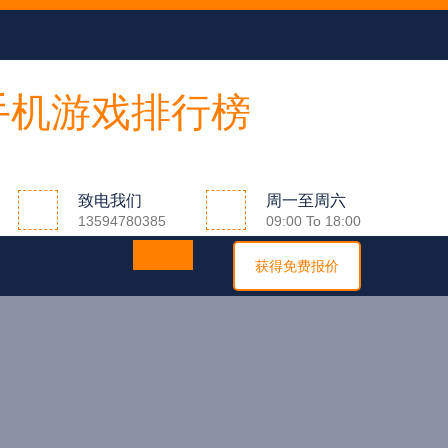
致电我们
周一至周六
13594780385
09:00 To 18:00
获得免费报价