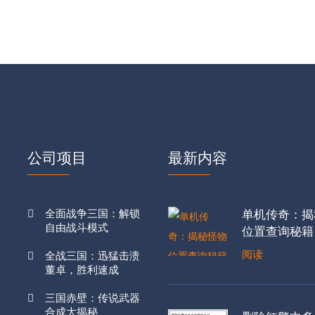
公司项目
最新内容
全面战争三国：解锁
单机传奇：揭
自由战斗模式
位置查询秘籍
阅读
全战三国：迅猛击溃
董卓，胜利速成
三国赤壁：传说武器
合成大揭秘