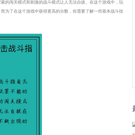
探索的闯关模式和刺激的战斗模式让人无法自拔。在这个游戏中，玩
。而为了在这个游戏中获得更高的分数，你需要了解一些基本战斗技