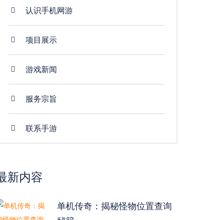
认识手机网游
项目展示
游戏新闻
服务宗旨
联系手游
最新内容
单机传奇：揭秘怪物位置查询