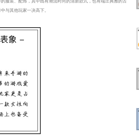
样的服装、配饰，其中既有潮流时尚的清新款式，也有端庄典雅的古
秀中与其他玩家一决高下。