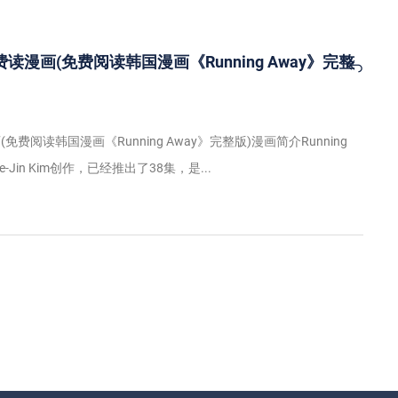
免费读漫画(免费阅读韩国漫画《Running Away》完整
(免费阅读韩国漫画《Running Away》完整版)漫画简介Running
Jin Kim创作，已经推出了38集，是...