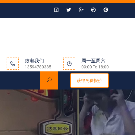
致电我们
周一至周六
13594780385
09:00 To 18:00
获得免费报价