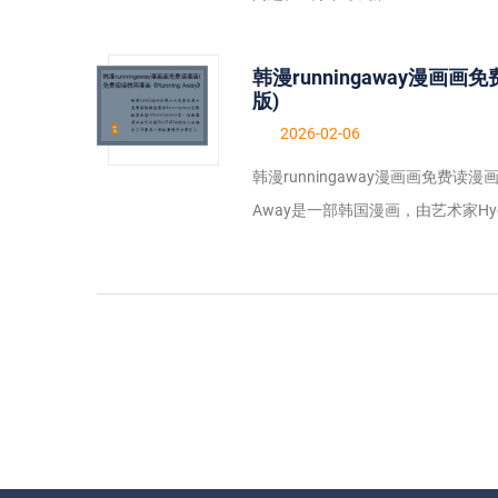
韩漫runningaway漫画画
版)
2026-02-06
韩漫runningaway漫画画免费读漫画
Away是一部韩国漫画，由艺术家Hye-