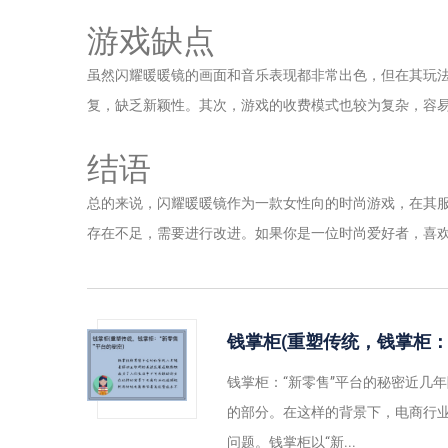
游戏缺点
虽然闪耀暖暖镜的画面和音乐表现都非常出色，但在其玩
复，缺乏新颖性。其次，游戏的收费模式也较为复杂，容
结语
总的来说，闪耀暖暖镜作为一款女性向的时尚游戏，在其
存在不足，需要进行改进。如果你是一位时尚爱好者，喜
钱掌柜(重塑传统，钱掌柜：
钱掌柜：“新零售”平台的秘密近几
的部分。在这样的背景下，电商行
问题。钱掌柜以“新...