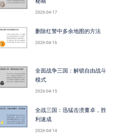
秘籍
2026-04-17
删除红警中多余地图的方法
2026-04-16
全面战争三国：解锁自由战斗
模式
2026-04-15
全战三国：迅猛击溃董卓，胜
利速成
2026-04-14