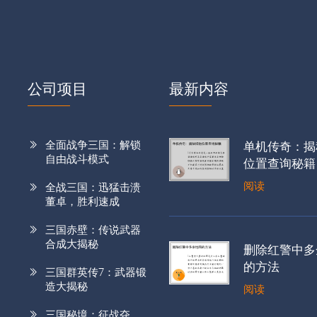
公司项目
最新内容
全面战争三国：解锁
单机传奇：揭
自由战斗模式
位置查询秘籍
阅读
全战三国：迅猛击溃
董卓，胜利速成
三国赤壁：传说武器
合成大揭秘
删除红警中多
的方法
三国群英传7：武器锻
造大揭秘
阅读
三国秘境：征战夺