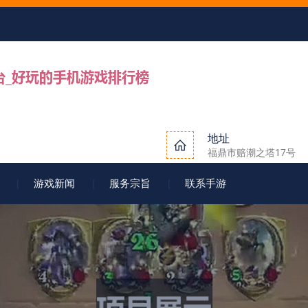
地址
福鼎市赔潮之塔17号
游戏新闻
服务宗旨
联系手游