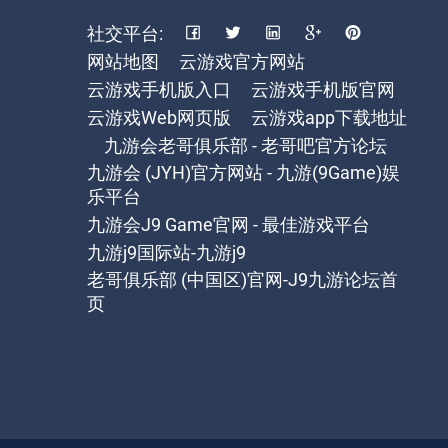
社交平台:
网站地图
云游戏官方网站
云游戏手机版入口
云游戏手机版官网
云游戏Web网页版
云游戏app下载地址
九游会老哥俱乐部 - 老哥吧官方论坛
九游会 (JYH)官方网站 - 九游(9Game)娱
乐平台
九游会J9 Game官网 - 最佳游戏平台
九游j9国际站-九游j9
老哥俱乐部 (中国区)官网-J9九游论坛首
页