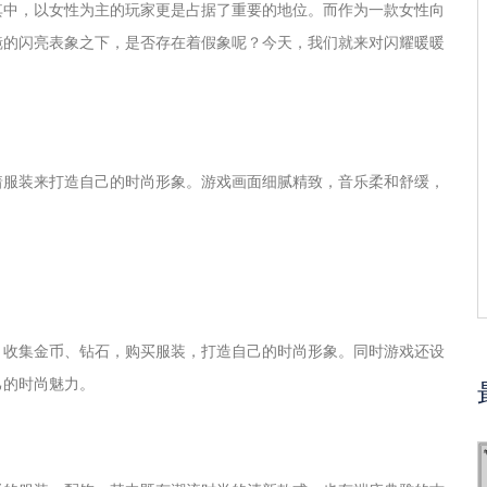
其中，以女性为主的玩家更是占据了重要的地位。而作为一款女性向
镜的闪亮表象之下，是否存在着假象呢？今天，我们就来对闪耀暖暖
着服装来打造自己的时尚形象。游戏画面细腻精致，音乐柔和舒缓，
，收集金币、钻石，购买服装，打造自己的时尚形象。同时游戏还设
己的时尚魅力。