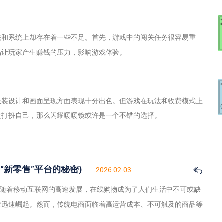
法和系统上却存在着一些不足。首先，游戏中的闯关任务很容易重
易让玩家产生赚钱的压力，影响游戏体验。
服装设计和画面呈现方面表现十分出色。但游戏在玩法和收费模式上
欢打扮自己，那么闪耀暖暖镜或许是一个不错的选择。
“新零售”平台的秘密)
2026-02-03
年随着移动互联网的高速发展，在线购物成为了人们生活中不可或缺
业迅速崛起。然而，传统电商面临着高运营成本、不可触及的商品等