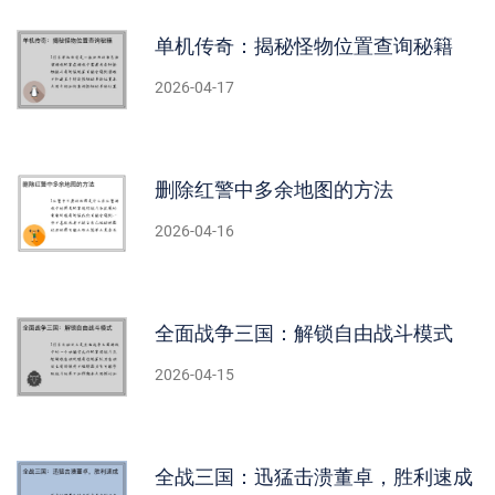
单机传奇：揭秘怪物位置查询秘籍
2026-04-17
删除红警中多余地图的方法
2026-04-16
全面战争三国：解锁自由战斗模式
2026-04-15
全战三国：迅猛击溃董卓，胜利速成