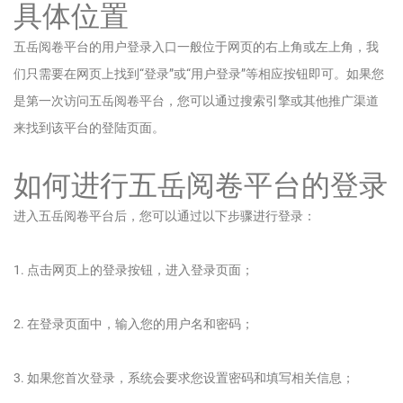
具体位置
五岳阅卷平台的用户登录入口一般位于网页的右上角或左上角，我
们只需要在网页上找到“登录”或“用户登录”等相应按钮即可。如果您
是第一次访问五岳阅卷平台，您可以通过搜索引擎或其他推广渠道
来找到该平台的登陆页面。
如何进行五岳阅卷平台的登录
进入五岳阅卷平台后，您可以通过以下步骤进行登录：
1. 点击网页上的登录按钮，进入登录页面；
2. 在登录页面中，输入您的用户名和密码；
3. 如果您首次登录，系统会要求您设置密码和填写相关信息；