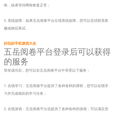
络，或者等待网络恢复正常；
3. 系统故障：如果五岳阅卷平台出现系统故障，您可以尝试联系客
服或稍后再试。
好玩的手机游戏大全
五岳阅卷平台登录后可以获得
的服务
登录成功后，您可以在五岳阅卷平台中享受以下服务：
1. 在线学习：五岳阅卷平台提供了各种各样的课程，您可以在线学
习并完成相应的学习任务；
2. 在线游戏：五岳阅卷平台也提供了各种各样的游戏，可以满足您