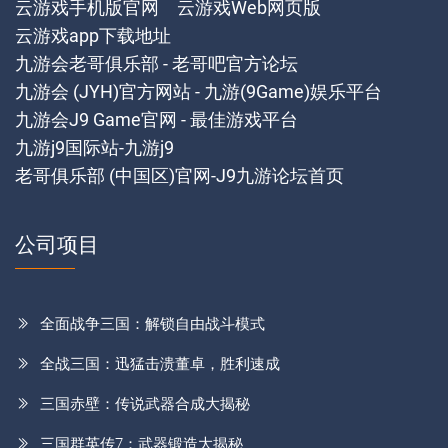
云游戏手机版官网
云游戏Web网页版
云游戏app下载地址
九游会老哥俱乐部 - 老哥吧官方论坛
九游会 (JYH)官方网站 - 九游(9Game)娱乐平台
九游会J9 Game官网 - 最佳游戏平台
九游j9国际站-九游j9
老哥俱乐部 (中国区)官网-J9九游论坛首页
公司项目
全面战争三国：解锁自由战斗模式
全战三国：迅猛击溃董卓，胜利速成
三国赤壁：传说武器合成大揭秘
三国群英传7：武器锻造大揭秘