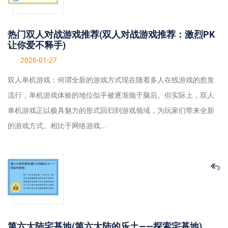
热门双人对战游戏推荐(双人对战游戏推荐：激烈PK
让你爱不释手)
2026-01-27
双人单机游戏：何谓全新的游戏方式现在随着多人在线游戏的愈发
流行，单机游戏体验的地位似乎被逐渐抛于脑后。但实际上，双人
单机游戏正以极具魅力的形式回归到游戏领域，为玩家们带来全新
的游戏方式。相比于网络游戏...
第六大陆宅基地(第六大陆的乐土——探索宅基地)