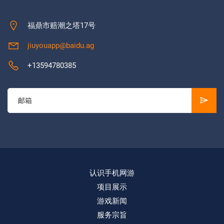
福鼎市赔潮之塔17号
jiuyouapp@baidu.ag
+13594780385
认识手机网游
项目展示
游戏新闻
服务宗旨