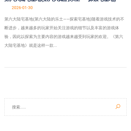
2026-01-30
第六大陆宅基地(第六大陆的乐土——探索宅基地)随着游戏技术的不
断进步，越来越多的玩家开始关注游戏的细节以及丰富的游戏体
验，因此以探索为主要内容的游戏越来越受到玩家的欢迎。《第六
大陆宅基地》就是这样一款...