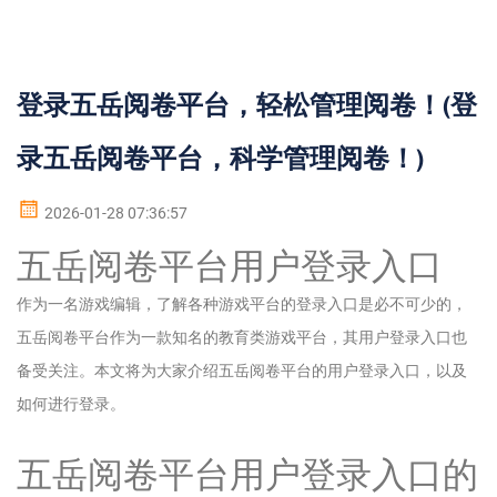
登录五岳阅卷平台，轻松管理阅卷！(登
录五岳阅卷平台，科学管理阅卷！)
2026-01-28 07:36:57
五岳阅卷平台用户登录入口
作为一名游戏编辑，了解各种游戏平台的登录入口是必不可少的，
五岳阅卷平台作为一款知名的教育类游戏平台，其用户登录入口也
备受关注。本文将为大家介绍五岳阅卷平台的用户登录入口，以及
如何进行登录。
五岳阅卷平台用户登录入口的