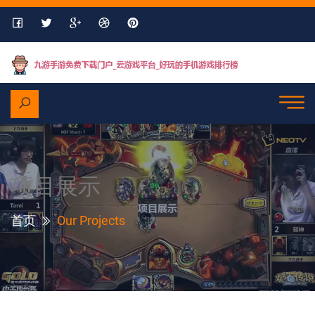
项目展示
首页
Our Projects