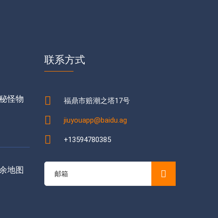
联系方式
秘怪物
福鼎市赔潮之塔17号
jiuyouapp@baidu.ag
+13594780385
余地图