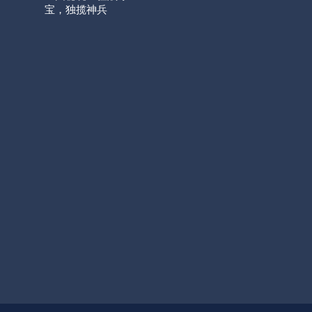
宝，独揽神兵