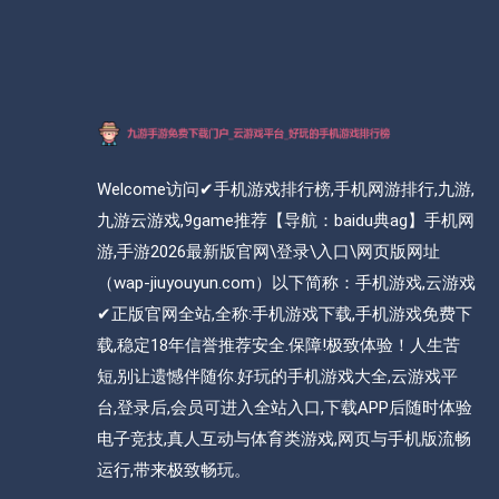
Welcome访问✔手机游戏排行榜,手机网游排行,九游,
九游云游戏,9game推荐【导航：baidu典ag】手机网
游,手游2026最新版官网\登录\入口\网页版网址
（wap-jiuyouyun.com）以下简称：手机游戏,云游戏
✔正版官网全站,全称:手机游戏下载,手机游戏免费下
载,稳定18年信誉推荐安全.保障!极致体验！人生苦
短,别让遗憾伴随你.好玩的手机游戏大全,云游戏平
台,登录后,会员可进入全站入口,下载APP后随时体验
电子竞技,真人互动与体育类游戏,网页与手机版流畅
运行,带来极致畅玩。