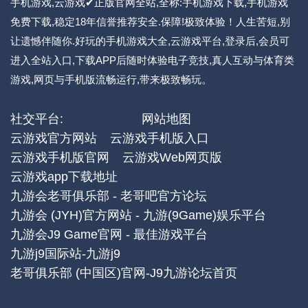
手机游戏,云游戏✔正版官网全站,全称:手机游戏下载,手机游戏
免费下载,稳定18年信誉推荐安全.保障!极致体验！人生苦短,别
让遗憾伴随你.好玩的手机游戏大全,云游戏平台,登录后,会员可
进入全站入口,下载APP后随时体验电子竞技,真人互动与体育类
游戏,网页与手机版流畅运行,带来极致畅玩。
社交平台:
网站地图
云游戏官方网站
云游戏手机版入口
云游戏手机版官网
云游戏Web网页版
云游戏app下载地址
九游会老哥俱乐部 - 老哥吧官方论坛
九游会 (JYH)官方网站 - 九游(9Game)娱乐平台
九游会J9 Game官网 - 最佳游戏平台
九游j9国际站-九游j9
老哥俱乐部 (中国区)官网-J9九游论坛首页