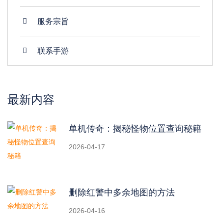
服务宗旨
联系手游
最新内容
单机传奇：揭秘怪物位置查询秘籍
2026-04-17
删除红警中多余地图的方法
2026-04-16