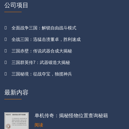
公司项目
全面战争三国：解锁自由战斗模式
全战三国：迅猛击溃董卓，胜利速成
三国赤壁：传说武器合成大揭秘
三国群英传7：武器锻造大揭秘
三国秘境：征战夺宝，独揽神兵
最新内容
单机传奇：揭秘怪物位置查询秘籍
阅读