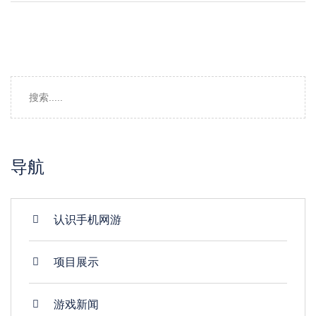
导航
认识手机网游
项目展示
游戏新闻