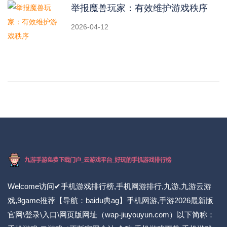
举报魔兽玩家：有效维护游戏秩序
2026-04-12
Welcome访问✔手机游戏排行榜,手机网游排行,九游,九游云游
戏,9game推荐【导航：baidu典ag】手机网游,手游2026最新版
官网\登录\入口\网页版网址（wap-jiuyouyun.com）以下简称：